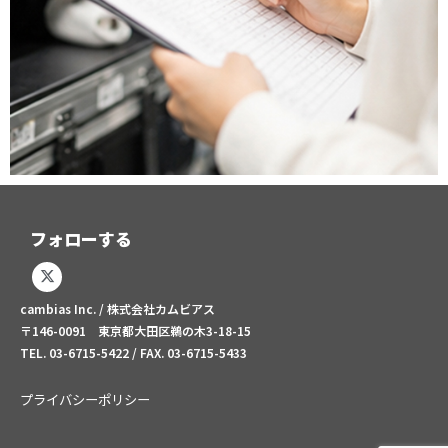
フォローする
X
-
t
cambias Inc. / 株式会社カムビアス
w
i
〒146-0091 東京都大田区鵜の木3-18-15
t
TEL. 03-6715-5422 / FAX. 03-6715-5433
t
e
r
プライバシーポリシー