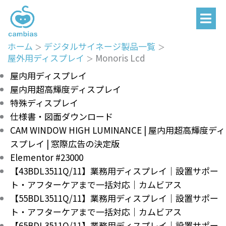
メ
内
ニ
容
ュ
を
ー
ホーム
デジタルサイネージ製品一覧
ス
屋外用ディスプレイ
Monoris Lcd
キ
屋内用ディスプレイ
ッ
屋内用超高輝度ディスプレイ
プ
特殊ディスプレイ
仕様書・図面ダウンロード
CAM WINDOW HIGH LUMINANCE | 屋内用超高輝度ディ
スプレイ | 窓際広告の決定版
Elementor #23000
【43BDL3511Q/11】業務用ディスプレイ｜設置サポー
ト・アフターケアまで一括対応｜カムビアス
【55BDL3511Q/11】業務用ディスプレイ｜設置サポー
ト・アフターケアまで一括対応｜カムビアス
【65BDL3511Q/11】業務用ディスプレイ｜設置サポー