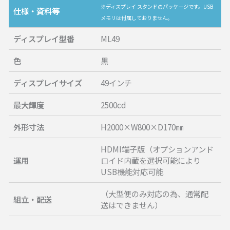
※ディスプレイ スタンドのパッケージです。USB
仕様・資料等
メモリは付属しておりません。
ディスプレイ型番
ML49
色
黒
ディスプレイサイズ
49インチ
最大輝度
2500cd
外形寸法
H2000×W800×D170㎜
HDMI端子版（オプションアンド
運用
ロイド内蔵を選択可能により
USB機能対応可能
（大型便のみ対応の為、通常配
組立・配送
送はできません）