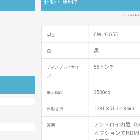
仕様・資料等
※ディスプレイ
CWUOG55
型番
黒
色
55インチ
ディスプレイサイ
ズ
2500cd
最大輝度
1291×762×94㎜
外形寸法
アンドロイ内蔵（ve
運用
オプションでHDM