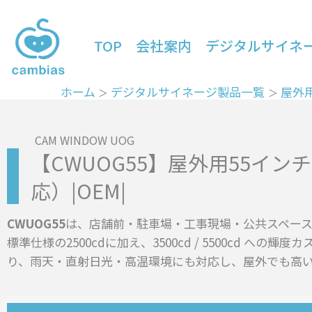
内
容
TOP
会社案内
デジタルサイネ
を
ス
キ
ホーム
デジタルサイネージ製品一覧
屋外
ッ
プ
CAM WINDOW UOG
【CWUOG55】屋外用55インチ
応）|OEM|
CWUOG55
は、店舗前・駐車場・工事現場・公共スペース
標準仕様の2500cdに加え、3500cd / 5500cd
り、雨天・直射日光・高温環境にも対応し、屋外でも高