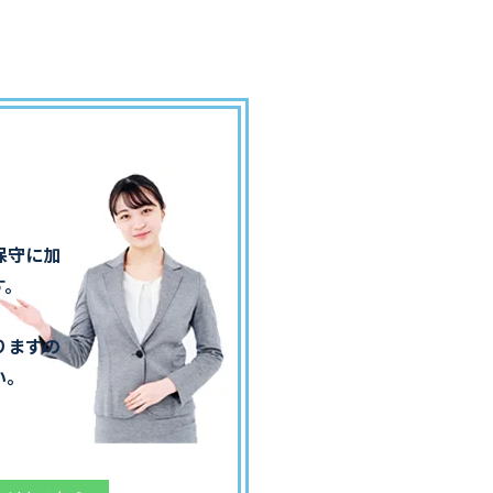
保守に加
す。
りますの
い。