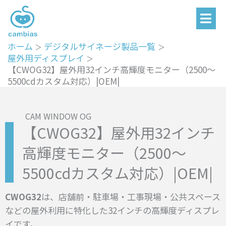
メ
内
ニ
容
ュ
を
ー
ホーム
デジタルサイネージ製品一覧
ス
屋外用ディスプレイ
キ
【CWOG32】屋外用32インチ高輝度モニター（2500～
ッ
5500cdカスタム対応）|OEM|
プ
CAM WINDOW OG
【CWOG32】屋外用32インチ
高輝度モニター（2500～
5500cdカスタム対応）|OEM|
CWOG32
は、店舗前・駐車場・工事現場・公共スペース
などの屋外利用に特化した32インチの高輝度ディスプレ
イです。