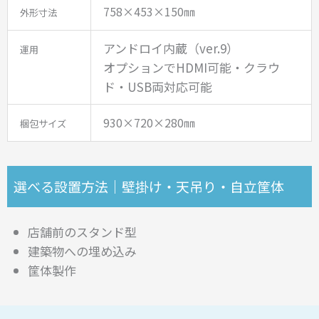
758×453×150㎜
外形寸法
アンドロイ内蔵（ver.9）
運用
オプションでHDMI可能・クラウ
ド・USB両対応可能
930×720×280㎜
梱包サイズ
選べる設置方法｜壁掛け・天吊り・自立筐体
店舗前のスタンド型
建築物への埋め込み
筐体製作