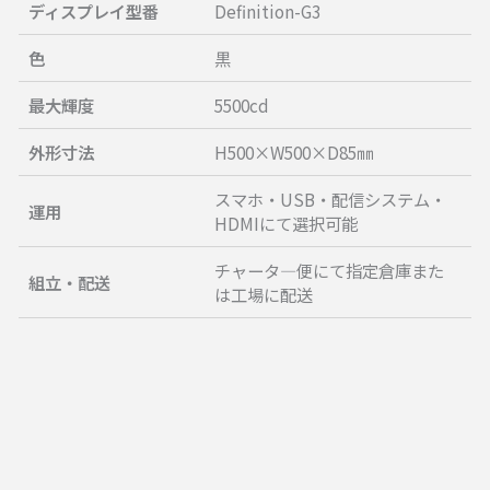
ディスプレイ型番
Definition-G3
色
黒
最大輝度
5500cd
外形寸法
H500×W500×D85㎜
スマホ・USB・配信システム・
運用
HDMIにて選択可能
チャータ―便にて指定倉庫また
組立・配送
は工場に配送