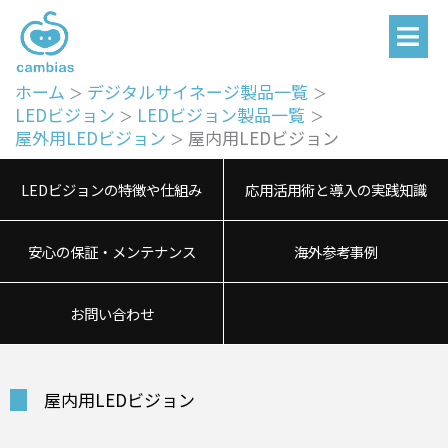
メ
内
ニ
容
ュ
を
ー
ホーム
デジタルサイネージ製品一覧
ス
LEDビジョン
LEDビジョン製品一覧
キ
屋外用LEDビジョン
屋内用LEDビジョン
ッ
プ
LEDビジョンの特徴や仕組み
応用活用術と導入の実践知識
安心の保証・メンテナンス
海外参考事例
お問い合わせ
屋内用LEDビジョン