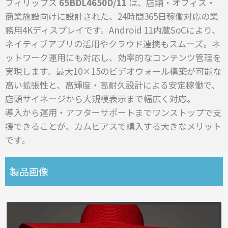
フィリップス
65BDL4650D/11
は、店舗・オフィス・
商業施設向けに設計された、24時間365日稼働対応の業
務用4Kディスプレイです。
Android 11内蔵SoCにより、
ネイティブアプリの活用やクラウド連携もスムーズ。ネ
ットワーク運用にも対応し、効率的なコンテンツ管理を
実現します。
最大10×15のビデオウォール構築が可能な
高い拡張性と、高輝度・高耐久設計による安定稼働で、
店頭サイネージから大規模表示まで幅広く対応。
導入から運用・アフターサポートまでワンストップで支
援できることが、カムビアスで購入する大きなメリット
です。
製品画像