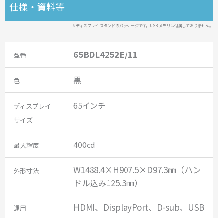
仕様・資料等
※ディスプレイ スタンドのパッケージです。USB メモリは付属しておりません。
65BDL4252E/11
型番
黒
色
65インチ
ディスプレイ
サイズ
400cd
最大輝度
W1488.4×H907.5×D97.3㎜（ハン
外形寸法
ドル込み125.3㎜）
HDMI、DisplayPort、D-sub、USB
運用