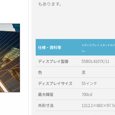
もあります。
※ディスプレイ スタンドのパ
仕様・資料等
ん。
ディスプレイ型番
55BDL4107X/11
色
黒
ディスプレイサイズ
55インチ
最大輝度
700cd
外形寸法
1212.2×683×97.7