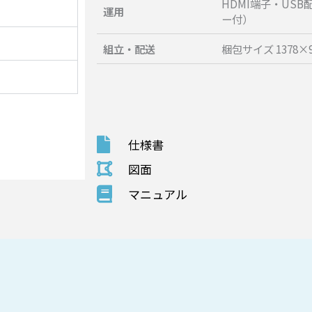
HDMI端子・US
運用
ー付）
組立・配送
梱包サイズ 1378×9
仕様書
図面
マニュアル