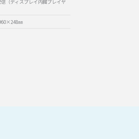
B配信（ディスプレイ内臓プレイヤ
60×248㎜