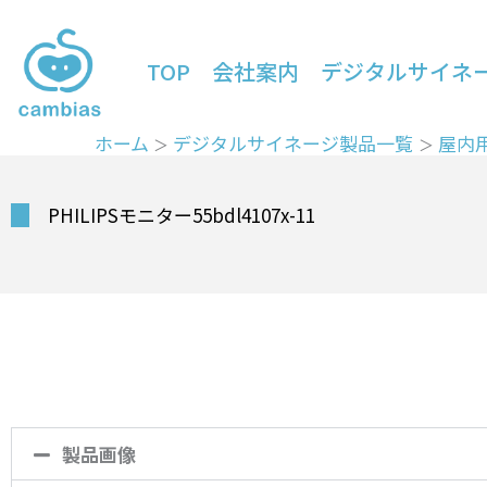
内
容
TOP
会社案内
デジタルサイネ
を
ス
キ
ホーム
デジタルサイネージ製品一覧
屋内
ッ
プ
PHILIPSモニター55bdl4107x-11
製品画像