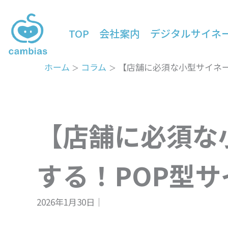
内
容
TOP
会社案内
デジタルサイネ
を
ス
キ
ホーム
コラム
【店舗に必須な小型サイネー
ッ
プ
【店舗に必須な
する！POP型
2026年1月30日│