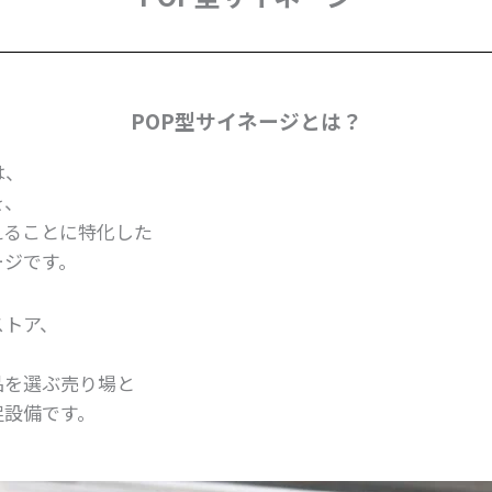
POP型サイネージとは？
は、
を、
えることに特化した
ージです。
ストア、
品を選ぶ売り場と
促設備です。