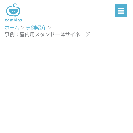
メ
内
ニ
容
ュ
を
ー
ホーム
事例紹介
ス
事例：屋内用スタンド一体サイネージ
キ
ッ
プ