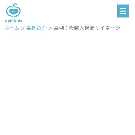
メ
内
ニ
容
ュ
を
ー
ホーム
事例紹介
事例：複数人検温サイネージ
ス
キ
ッ
プ