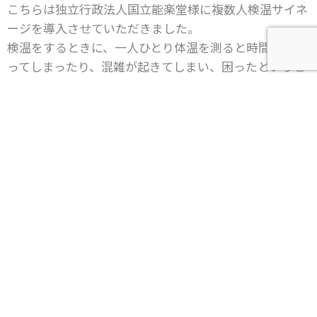
こちらは独立行政法人国立能楽堂様に複数人検温サイネ
ージを導入させていただきました。
検温をするときに、一人ひとり体温を測ると時間がかか
ってしまったり、混雑が起きてしまい、困ったというこ
とはありませんか？
そんな時に、複数人検温サイネージを導入していただき
ますと、それらの問題が解決できます！！
モニターの前に立っていただくことにより、センサーが
反応して、検温をすぐ開始しますので、時間はかかりま
せんので、混雑も解消されます。
サイズ ▶▶▶ 43インチ、筐体サイズ
W451(㎜)×H1230(㎜)×D530(㎜)
機能 ▶▶▶ 複数人同時に検温できます！
安心安全 ▶▶▶ 設定した温度を超過した場合アラー