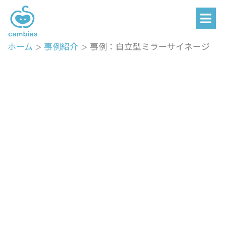
メ
内
ニ
容
ュ
を
ー
ホーム
事例紹介
事例：自立型ミラーサイネージ
ス
キ
ッ
プ