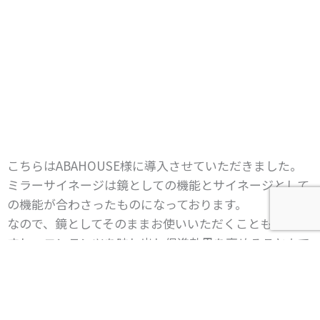
こちらはABAHOUSE様に導入させていただきました。
ミラーサイネージは鏡としての機能とサイネージとして
の機能が合わさったものになっております。
なので、鏡としてそのままお使いいただくこともできま
すし、コンテンツを映し出し促進効果を高めることもで
きます。
このミラーサイネージは、ミラーパネルの背面部分に距
離センサーを取り付けているので、ご自身で設定した距
離内に人物が近づくと距離センサーが検知して再生コン