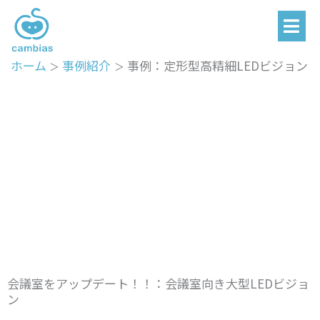
メ
内
ニ
容
ュ
を
ー
ホーム
事例紹介
事例：定形型高精細LEDビジョン
ス
キ
ッ
プ
会議室をアップデート！！：会議室向き大型LEDビジョ
ン