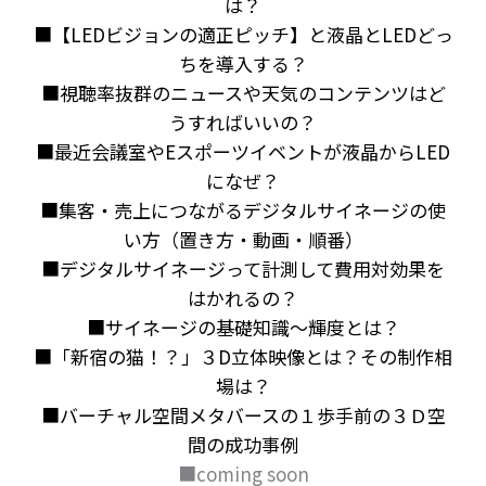
は？
■【LEDビジョンの適正ピッチ】と液晶とLEDどっ
ちを導入する？
■視聴率抜群のニュースや天気のコンテンツはど
うすればいいの？
■最近会議室やEスポーツイベントが液晶からLED
になぜ？
■集客・売上につながるデジタルサイネージの使
い方（置き方・動画・順番）
■デジタルサイネージって計測して費用対効果を
はかれるの？
■サイネージの基礎知識～輝度とは？
■「新宿の猫！？」３D立体映像とは？その制作相
場は？
■バーチャル空間メタバースの１歩手前の３Ｄ空
間の成功事例
■coming soon