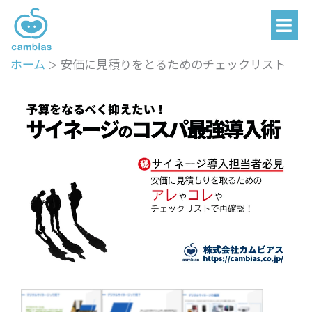
メ
内
ニ
容
ュ
を
ー
ホーム
安価に見積りをとるためのチェックリスト
ス
キ
ッ
プ