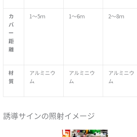
カ
1～5ｍ
1～6ｍ
2～8ｍ
バ
ー
距
離
材
アルミニウ
アルミニウ
アルミニウ
質
ム
ム
ム
誘導サインの照射イメージ