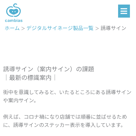
メ
内
ニ
容
ュ
を
ー
ホーム
デジタルサイネージ製品一覧
誘導サイン
ス
キ
ッ
プ
誘導サイン（案内サイン）の課題
｜最新の標識案内｜
街中を意識してみると、いたるところにある誘導サイン
や案内サイン。
例えば、コロナ禍になり店舗では順番に並ばせるため
に、誘導サインのステッカー表示を導入しています。