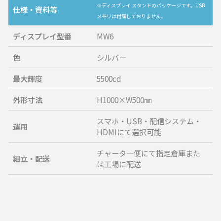
※ディスプレイ スタンドのパッケージです。USB
仕様・資料等
メモリは付属しておりません。
ディスプレイ型番
MW6
色
シルバー
最大輝度
5500cd
外形寸法
H1000×W500㎜
スマホ・USB・配信システム・
運用
HDMIにて選択可能
チャータ―便にて指定倉庫また
組立・配送
は工場に配送