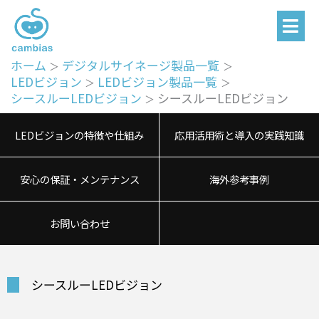
メ
内
ニ
容
ュ
を
ー
ホーム
デジタルサイネージ製品一覧
ス
LEDビジョン
LEDビジョン製品一覧
キ
シースルーLEDビジョン
シースルーLEDビジョン
ッ
プ
LEDビジョンの特徴や仕組み
応用活用術と導入の実践知識
安心の保証・メンテナンス
海外参考事例
お問い合わせ
シースルーLEDビジョン