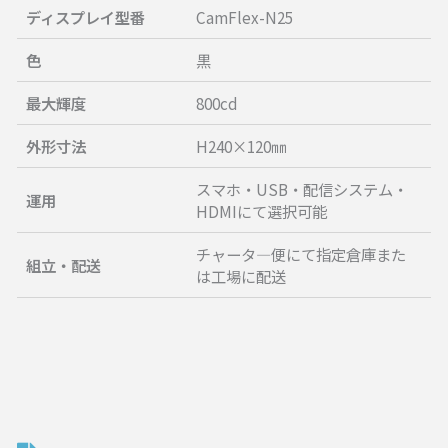
ディスプレイ型番
CamFlex-N25
色
黒
最大輝度
800cd
外形寸法
H240×120㎜
スマホ・USB・配信システム・
運用
HDMIにて選択可能
チャータ―便にて指定倉庫また
組立・配送
は工場に配送