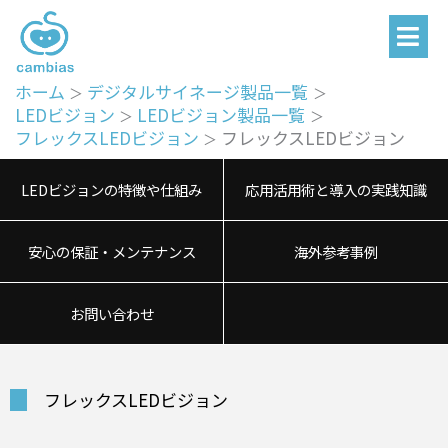
メ
内
ニ
容
ュ
を
ー
ホーム
デジタルサイネージ製品一覧
ス
LEDビジョン
LEDビジョン製品一覧
キ
フレックスLEDビジョン
フレックスLEDビジョン
ッ
プ
LEDビジョンの特徴や仕組み
応用活用術と導入の実践知識
安心の保証・メンテナンス
海外参考事例
お問い合わせ
フレックスLEDビジョン