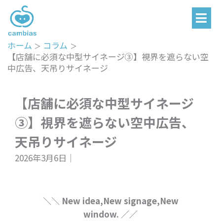
メ
内
ニ
容
ュ
を
ー
ホーム
コラム
ス
【店舗に必須な中型サイネージ➂】視界を遮らない空
キ
中広告、天吊りサイネージ
ッ
プ
【店舗に必須な中型サイネージ
➂】視界を遮らない空中広告、
天吊りサイネージ
2026年3月6日│
＼＼ New idea,New signage,New
window. ／／